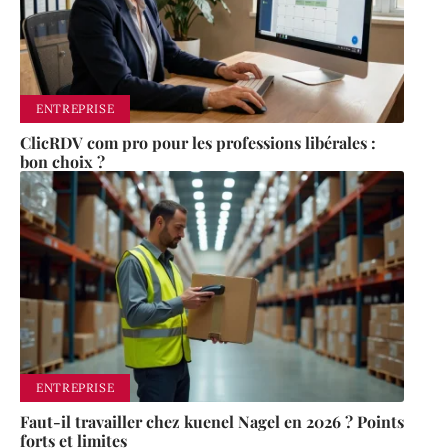
ENTREPRISE
ClicRDV com pro pour les professions libérales :
bon choix ?
ENTREPRISE
Faut-il travailler chez kuenel Nagel en 2026 ? Points
forts et limites