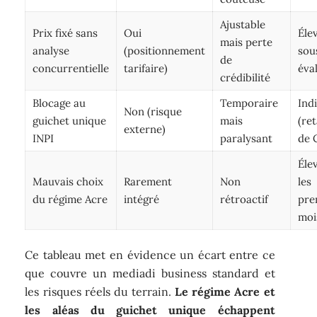
Ajustable
Prix fixé sans
Oui
Élev
mais perte
analyse
(positionnement
sou
de
concurrentielle
tarifaire)
éva
crédibilité
Blocage au
Temporaire
Ind
Non (risque
guichet unique
mais
(re
externe)
INPI
paralysant
de 
Éle
Mauvais choix
Rarement
Non
les
du régime Acre
intégré
rétroactif
pre
moi
Ce tableau met en évidence un écart entre ce
que couvre un mediadi business standard et
les risques réels du terrain.
Le régime Acre et
les aléas du guichet unique échappent