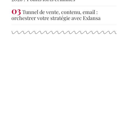
Tunnel de vente, contenu, email :
orchestrer votre stratégie avec Exlansa
Articles populaires
ACTU
Activités agricoles les plus
rentables : un aperçu des
meilleures options