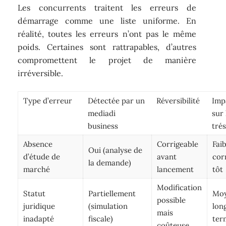
Les concurrents traitent les erreurs de
démarrage comme une liste uniforme. En
réalité, toutes les erreurs n’ont pas le même
poids. Certaines sont rattrapables, d’autres
compromettent le projet de manière
irréversible.
Type d’erreur
Détectée par un
Réversibilité
Imp
mediadi
sur 
business
tré
Absence
Corrigeable
Faib
Oui (analyse de
d’étude de
avant
cor
la demande)
marché
lancement
tôt
Modification
Statut
Partiellement
Moy
possible
juridique
(simulation
lon
mais
inadapté
fiscale)
ter
coûteuse