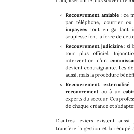
françaises ont le plus souvent recou
Recouvrement amiable
: ce m
par téléphone, courrier ou 
impayées
tout en gardant in
souplesse font la force de cet
Recouvrement judiciaire
: si 
tour plus officiel. Injonct
intervention d’un
commissai
devient contraignante. Les déla
aussi, mais la procédure bénéf
Recouvrement externalisé
:
recouvrement
ou à un
cabi
experts du secteur. Ces profes
de chaque créance et s’adapten
D’autres leviers existent aussi 
transfère la gestion et la récupé